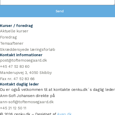
Send
Kurser / foredrag
Aktuelle kurser
Foredrag
Temaaftener
Skræddersyede læringsforløb
Kontakt informationer
post@toftemosegaard.dk
+45 47 52 83 60
Manderupvej 3, 4050 Skibby
Fax nr. 47 52 83 66
Kontakt daglig leder
Du er også velkommen til at kontakte cenku.dk´s daglig leder
Ann-Sofi Johansen direkte på
ann-sofi@toftemosegaard.dk
+45 21 12 50 11
© 2026 cenku.dk – Designet af
Aveo.dk