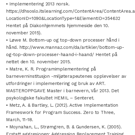
• Implementering 2013 norsk.
https://dhsoslo.itslearning.com/ContentArea/ContentArea.
LocationID=1090&LocationType=1&ElementID=354632
Hentet på Diakonhjemmets hjemmeside den 10.
november 2015).
• Løwe M. Bottom-up og top-down processer hånd i
hånd. http://www.mannaz.com/da/artikler/bottom-up-
og-top-down-processer-haand-i-haand/ Hentet på
nettet den 10. november 2015.
• Matre, K. R. Programimplementering på
barneverninstitusjon -miljøterapeutenes opplevelser av
utfordringer i implementering og bruk av ART.
MASTEROPPGAVE Master i barnevern, Vår 2013. Det
psykologiske fakultet HEMIL – Senteret.
• Metz, A. & Bartley, L. (2012). Active Implementation
Frameswork for Program Success. Zero to Three,
March, 11-18.
• Moynahan, L., Strømgren, B. & Gundersen, K. (2005).
Erstatt aggresjonen: Aggression Replacement Training