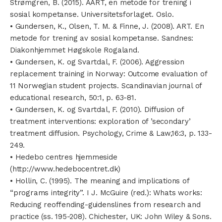
Strømgren, B. (2015). AART, en metode for trening i
sosial kompetanse. Universitetsforlaget. Oslo.
• Gundersen, K., Olsen, T. M. & Finne, J. (2008). ART. En
metode for trening av sosial kompetanse. Sandnes:
Diakonhjemmet Høgskole Rogaland.
• Gundersen, K. og Svartdal, F. (2006). Aggression
replacement training in Norway: Outcome evaluation of
11 Norwegian student projects. Scandinavian journal of
educational research, 50:1, p. 63-81.
• Gundersen, K. og Svartdal, F. (2010). Diffusion of
treatment interventions: exploration of ’secondary’
treatment diffusion. Psychology, Crime & Law,16:3, p. 133-
249.
• Hedebo centres hjemmeside
(http://www.hedebocentret.dk)
• Hollin, C. (1995). The meaning and implications of
“programs integrity”. I J. McGuire (red.): Whats works:
Reducing reoffending-guidenslines from research and
practice (ss. 195-208). Chichester, UK: John Wiley & Sons.