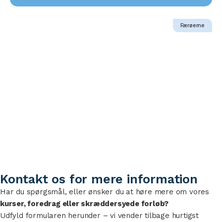
Færøerne
3. oktober 2025
Når relationen slår knuder: Om
tilknytningsforstyrrelser og
mentaliseringsudfordringer hos børn og
unge
Kontakt os for mere information
Har du spørgsmål, eller ønsker du at høre mere om vores
kurser, foredrag eller skræddersyede forløb?
Udfyld formularen herunder – vi vender tilbage hurtigst