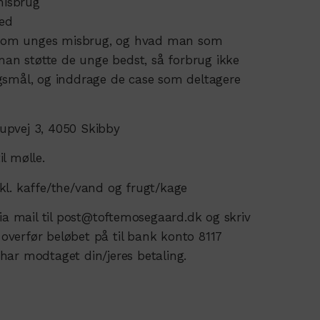
misbrug
hed
den om unges misbrug, og hvad man som
n støtte de unge bedst, så forbrug ikke
ørgsmål, og inddrage de case som deltagere
upvej 3, 4050 Skibby
il mølle.
Inkl. kaffe/the/vand og frugt/kage
via mail til post@toftemosegaard.dk og skriv
 overfør beløbet på til bank konto 8117
 har modtaget din/jeres betaling.