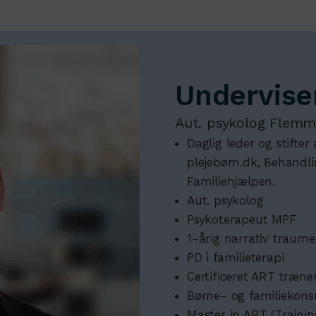
Undervise
Aut. psykolog Flemm
Daglig leder og stifte
plejebørn.dk, Behandl
Familiehjælpen.
Aut. psykolog
Psykoterapeut MPF
1-årig narrativ traum
PD i familieterapi
Certificeret ART træne
Børne- og familiekons
Master in ART (Training 