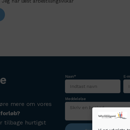
Jeg har læst afbestillingsvilkår
re
Navn*
E-m
Meddelelse
høre mere om vores
forløb?
 tilbage hurtigst