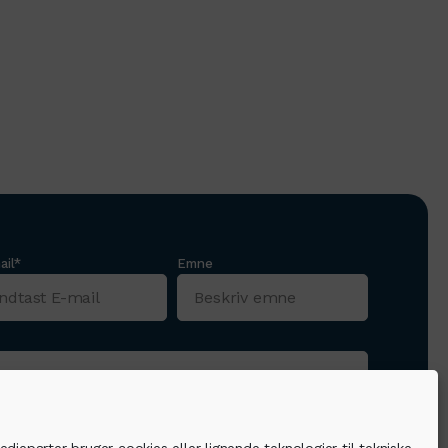
ail*
Emne