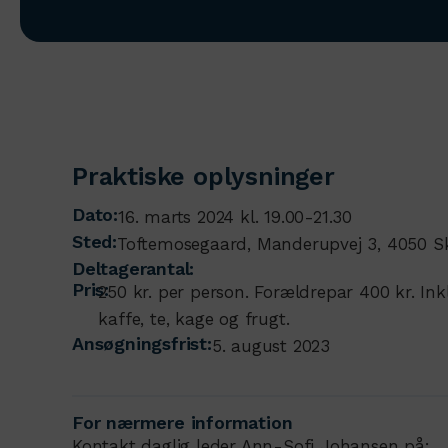
Praktiske oplysninger
Dato:
16. marts 2024 kl. 19.00-21.30
Sted:
Toftemosegaard, Manderupvej 3, 4050 S
Deltagerantal:
Pris:
250 kr. per person. Forældrepar 400 kr. Inkl
kaffe, te, kage og frugt.
Ansøgningsfrist:
5. august 2023
For nærmere information
Kontakt daglig leder Ann-Sofi Johansen på: