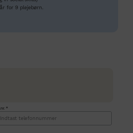
år for 9 plejebørn.
.nr. *