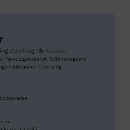
r
ing Zuschlag Christiansen
r af Psykologselskabet Toftemosegaard,
ingsinstitutionen Curam og
euddannelse
r
ulent
in social skills)