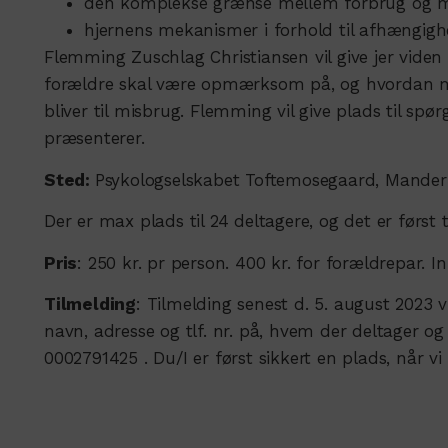
den komplekse grænse mellem forbrug og 
hjernens mekanismer i forhold til afhængig
Flemming Zuschlag Christiansen vil give jer vi
forældre skal være opmærksom på, og hvordan ma
bliver til misbrug. Flemming vil give plads til sp
præsenterer.
Sted:
Psykologselskabet Toftemosegaard, Mander
Der er max plads til 24 deltagere, og det er først t
Pris
: 250 kr. pr person. 400 kr. for forældrepar. 
Tilmelding
: Tilmelding senest d. 5. august 2023 
navn, adresse og tlf. nr. på, hvem der deltager og
0002791425 . Du/I er først sikkert en plads, når vi