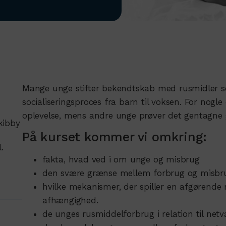
Mange unge stifter bekendtskab med rusmidler 
socialiseringsproces fra barn til voksen. For nogl
oplevelse, mens andre unge prøver det gentagne g
kibby
På kurset kommer vi omkring:
.
fakta, hvad ved i om unge og misbrug
den svære grænse mellem forbrug og misbr
hvilke mekanismer, der spiller en afgørende 
afhængighed.
de unges rusmiddelforbrug i relation til netvæ