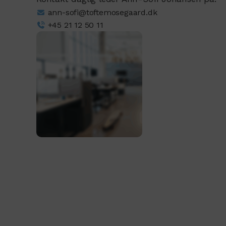
ann-sofi@toftemosegaard.dk
+45 21 12 50 11