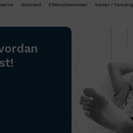
øerne
Grønland
Efteruddannelser
Kurser / foredra
hvordan
st!