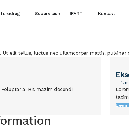
 foredrag
Supervision
IFART
Kontakt
 Ut elit tellus, luctus nec ullamcorper mattis, pulvinar 
Eks
1. 
t voluptaria. His mazim docendi
Lorem
tacima
Læs i
formation