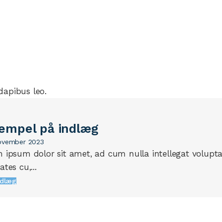
dapibus leo.
empel på indlæg
november 2023
 ipsum dolor sit amet, ad cum nulla intellegat volupt
tes cu,...
ndlæg